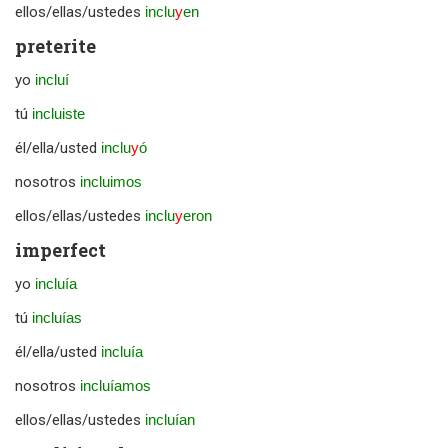
ellos/ellas/ustedes
inclu
y
en
preterite
yo
incluí
tú
incluiste
él/ella/usted
inclu
y
ó
nosotros
incluimos
ellos/ellas/ustedes
inclu
y
eron
imperfect
yo
incluía
tú
incluías
él/ella/usted
incluía
nosotros
incluíamos
ellos/ellas/ustedes
incluían