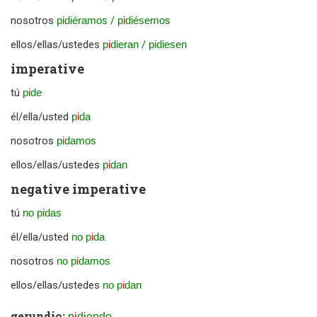
nosotros
p
i
diéramos
/
p
i
diésemos
ellos/ellas/ustedes
p
i
dieran
/
p
i
diesen
imperative
tú
p
i
de
él/ella/usted
p
i
da
nosotros
p
i
damos
ellos/ellas/ustedes
p
i
dan
negative imperative
tú
no p
i
das
él/ella/usted
no p
i
da
nosotros
no p
i
damos
ellos/ellas/ustedes
no p
i
dan
gerundio:
p
i
diendo