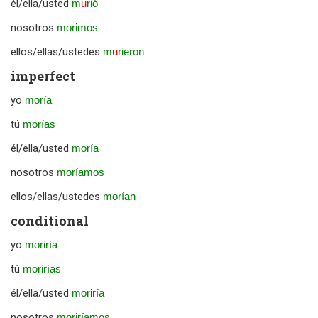
él/ella/usted
m
u
rió
nosotros
morimos
ellos/ellas/ustedes
m
u
rieron
imperfect
yo
moría
tú
morías
él/ella/usted
moría
nosotros
moríamos
ellos/ellas/ustedes
morían
conditional
yo
moriría
tú
morirías
él/ella/usted
moriría
nosotros
moriríamos