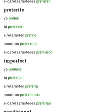
ellos/ellas/ustedes
pref
i
eren
preterite
yo
preferí
tú
preferiste
él/ella/usted
pref
i
rió
nosotros
preferimos
ellos/ellas/ustedes
pref
i
rieron
imperfect
yo
prefería
tú
preferías
él/ella/usted
prefería
nosotros
preferíamos
ellos/ellas/ustedes
preferían
conditional