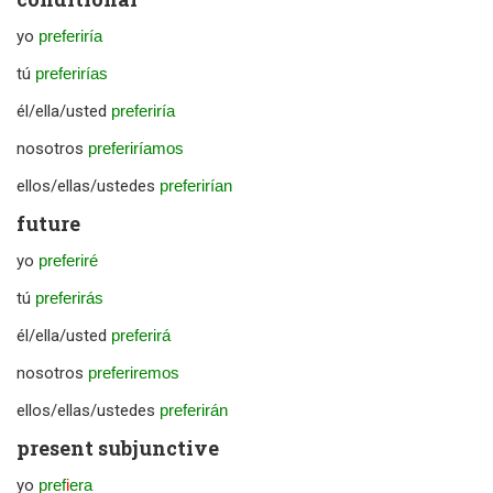
yo
preferiría
tú
preferirías
él/ella/usted
preferiría
nosotros
preferiríamos
ellos/ellas/ustedes
preferirían
future
yo
preferiré
tú
preferirás
él/ella/usted
preferirá
nosotros
preferiremos
ellos/ellas/ustedes
preferirán
present subjunctive
yo
pref
i
era