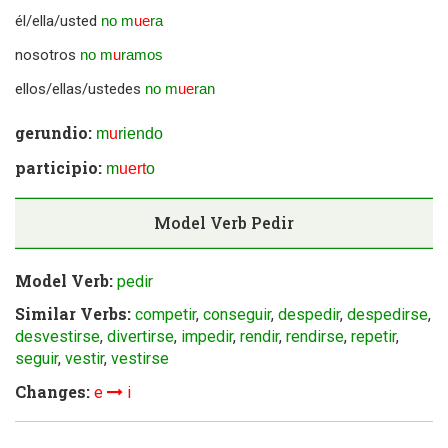
él/ella/usted
no m
ue
ra
nosotros
no m
u
ramos
ellos/ellas/ustedes
no m
ue
ran
gerundio:
m
u
riendo
participio:
m
uert
o
Model Verb
Pedir
Model Verb:
pedir
Similar Verbs:
competir
,
conseguir
,
despedir
,
despedirse
,
desvestirse
,
divertirse
,
impedir
,
rendir
,
rendirse
,
repetir
,
seguir
,
vestir
,
vestirse
Changes:
e
i