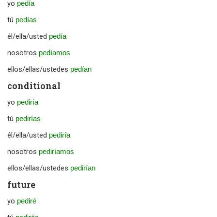
yo
pedía
tú
pedías
él/ella/usted
pedía
nosotros
pedíamos
ellos/ellas/ustedes
pedían
conditional
yo
pediría
tú
pedirías
él/ella/usted
pediría
nosotros
pediríamos
ellos/ellas/ustedes
pedirían
future
yo
pediré