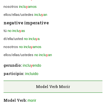
nosotros
inclu
y
amos
ellos/ellas/ustedes
inclu
y
an
negative imperative
tú
no inclu
y
as
él/ella/usted
no inclu
y
a
nosotros
no inclu
y
amos
ellos/ellas/ustedes
no inclu
y
an
gerundio:
inclu
y
endo
participio:
incluido
Model Verb
Morir
Model Verb:
morir