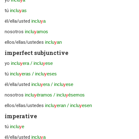
yo
tú
inclu
y
as
él/ella/usted
inclu
y
a
nosotros
inclu
y
amos
ellos/ellas/ustedes
inclu
y
an
imperfect subjunctive
yo
inclu
y
era
/
inclu
y
ese
tú
inclu
y
eras
/
inclu
y
eses
él/ella/usted
inclu
y
era
/
inclu
y
ese
nosotros
inclu
y
éramos
/
inclu
y
ésemos
ellos/ellas/ustedes
inclu
y
eran
/
inclu
y
esen
imperative
tú
inclu
y
e
él/ella/usted
inclu
y
a