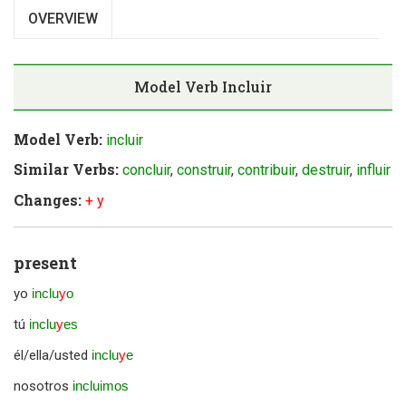
OVERVIEW
Model Verb
Incluir
Model Verb:
incluir
Similar Verbs:
concluir
,
construir
,
contribuir
,
destruir
,
influir
Changes:
+ y
present
yo
inclu
y
o
tú
inclu
y
es
él/ella/usted
inclu
y
e
nosotros
incluimos