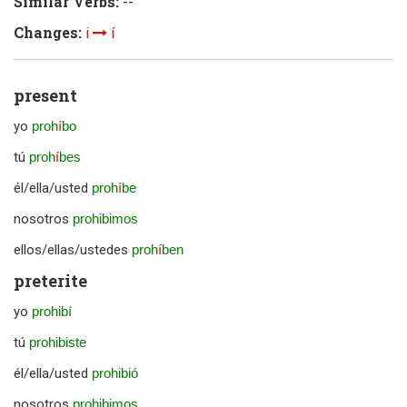
Similar Verbs:
--
Changes:
i
í
present
yo
proh
í
bo
tú
proh
í
bes
él/ella/usted
proh
í
be
nosotros
prohibimos
ellos/ellas/ustedes
proh
í
ben
preterite
yo
prohibí
tú
prohibiste
él/ella/usted
prohibió
nosotros
prohibimos