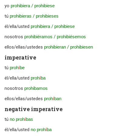
yo
prohibiera
/
prohibiese
tú
prohibieras
/
prohibieses
él/ella/usted
prohibiera
/
prohibiese
nosotros
prohibiéramos
/
prohibiésemos
ellos/ellas/ustedes
prohibieran
/
prohibiesen
imperative
tú
proh
í
be
él/ella/usted
proh
í
ba
nosotros
prohibamos
ellos/ellas/ustedes
proh
í
ban
negative imperative
tú
no proh
í
bas
él/ella/usted
no proh
í
ba