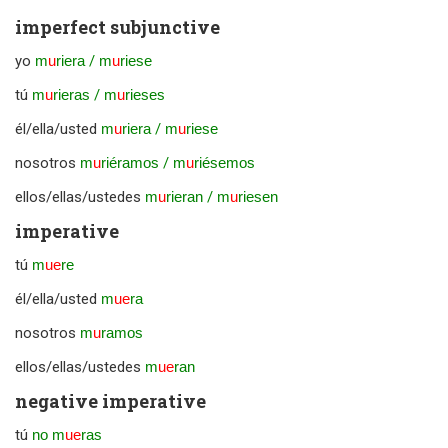
imperfect subjunctive
yo
m
u
riera
/
m
u
riese
tú
m
u
rieras
/
m
u
rieses
él/ella/usted
m
u
riera
/
m
u
riese
nosotros
m
u
riéramos
/
m
u
riésemos
ellos/ellas/ustedes
m
u
rieran
/
m
u
riesen
imperative
tú
m
ue
re
él/ella/usted
m
ue
ra
nosotros
m
u
ramos
ellos/ellas/ustedes
m
ue
ran
negative imperative
tú
no m
ue
ras