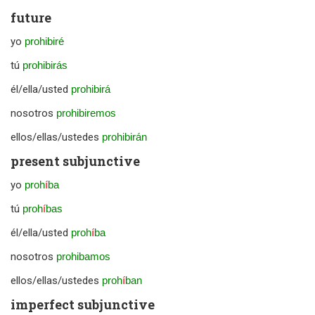
future
yo
prohibiré
tú
prohibirás
él/ella/usted
prohibirá
nosotros
prohibiremos
ellos/ellas/ustedes
prohibirán
present subjunctive
yo
proh
í
ba
tú
proh
í
bas
él/ella/usted
proh
í
ba
nosotros
prohibamos
ellos/ellas/ustedes
proh
í
ban
imperfect subjunctive