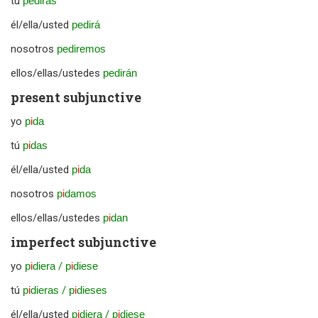
tú
pedirás
él/ella/usted
pedirá
nosotros
pediremos
ellos/ellas/ustedes
pedirán
present subjunctive
yo
p
i
da
tú
p
i
das
él/ella/usted
p
i
da
nosotros
p
i
damos
ellos/ellas/ustedes
p
i
dan
imperfect subjunctive
yo
p
i
diera
/
p
i
diese
tú
p
i
dieras
/
p
i
dieses
él/ella/usted
p
i
diera
/
p
i
diese