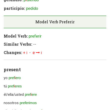
participio:
pedido
Model Verb
Preferir
Model Verb:
preferir
Similar Verbs:
--
Changes:
+ i
-
e
i
present
yo
pref
i
ero
tú
pref
i
eres
él/ella/usted
pref
i
ere
nosotros
preferimos