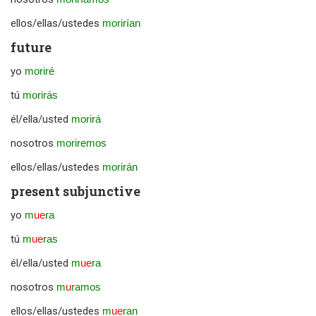
ellos/ellas/ustedes
morirían
future
yo
moriré
tú
morirás
él/ella/usted
morirá
nosotros
moriremos
ellos/ellas/ustedes
morirán
present subjunctive
yo
m
ue
ra
tú
m
ue
ras
él/ella/usted
m
ue
ra
nosotros
m
u
ramos
ellos/ellas/ustedes
m
ue
ran