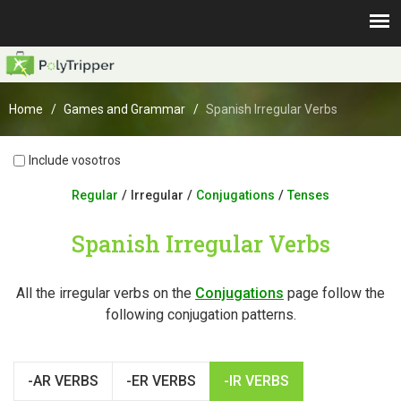
Home
Games and Grammar
Spanish Irregular Verbs
Include vosotros
/
/
/
Regular
Irregular
Conjugations
Tenses
Spanish Irregular Verbs
All the irregular verbs on the
Conjugations
page follow the
following conjugation patterns.
-AR VERBS
-ER VERBS
-IR VERBS