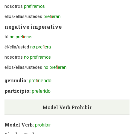
nosotros
pref
i
ramos
ellos/ellas/ustedes
pref
i
eran
negative imperative
tú
no pref
i
eras
él/ella/usted
no pref
i
era
nosotros
no pref
i
ramos
ellos/ellas/ustedes
no pref
i
eran
gerundio:
pref
i
riendo
participio:
preferido
Model Verb
Prohibir
Model Verb:
prohibir