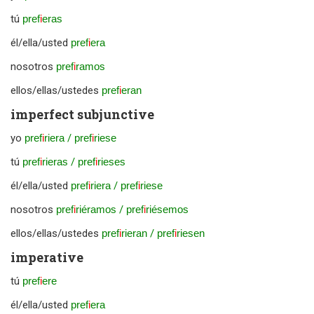
tú
pref
i
eras
él/ella/usted
pref
i
era
nosotros
pref
i
ramos
ellos/ellas/ustedes
pref
i
eran
imperfect subjunctive
yo
pref
i
riera
/
pref
i
riese
tú
pref
i
rieras
/
pref
i
rieses
él/ella/usted
pref
i
riera
/
pref
i
riese
nosotros
pref
i
riéramos
/
pref
i
riésemos
ellos/ellas/ustedes
pref
i
rieran
/
pref
i
riesen
imperative
tú
pref
i
ere
él/ella/usted
pref
i
era