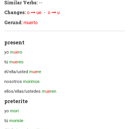
Similar Verbs:
--
Changes:
o
ue
-
o
u
Gerund:
muerto
present
yo
m
ue
ro
tú
m
ue
res
él/ella/usted
m
ue
re
nosotros
morimos
ellos/ellas/ustedes
m
ue
ren
preterite
yo
morí
tú
moriste