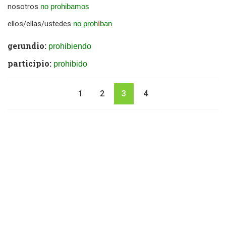
nosotros
no prohibamos
ellos/ellas/ustedes
no proh
í
ban
gerundio:
prohibiendo
participio:
prohibido
1
2
3
4