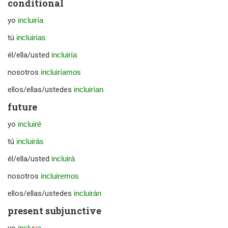
conditional
yo
incluiría
tú
incluirías
él/ella/usted
incluiría
nosotros
incluiríamos
ellos/ellas/ustedes
incluirían
future
yo
incluiré
tú
incluirás
él/ella/usted
incluirá
nosotros
incluiremos
ellos/ellas/ustedes
incluirán
present subjunctive
inclu
y
a