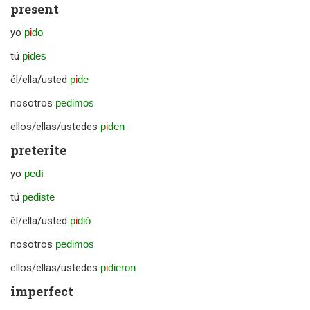
present
yo
p
i
do
tú
p
i
des
él/ella/usted
p
i
de
nosotros
pedimos
ellos/ellas/ustedes
p
i
den
preterite
yo
pedí
tú
pediste
él/ella/usted
p
i
dió
nosotros
pedimos
ellos/ellas/ustedes
p
i
dieron
imperfect