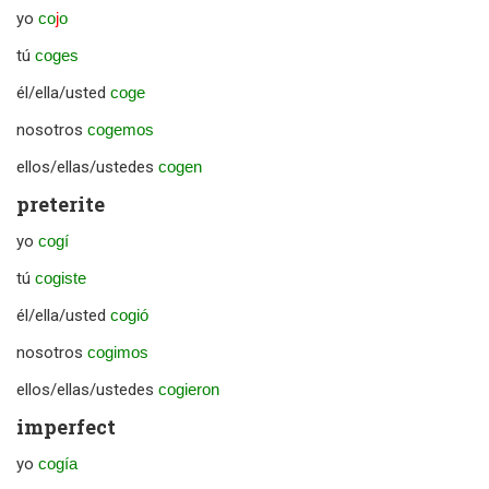
yo
co
j
o
tú
coges
él/ella/usted
coge
nosotros
cogemos
ellos/ellas/ustedes
cogen
preterite
yo
cogí
tú
cogiste
él/ella/usted
cogió
nosotros
cogimos
ellos/ellas/ustedes
cogieron
imperfect
yo
cogía