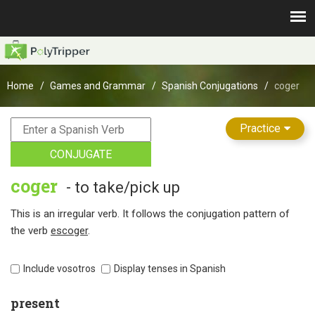
Home
Games and Grammar
Spanish Conjugations
coger
Practice
CONJUGATE
coger
- to take/pick up
This is an irregular verb. It follows the conjugation pattern of
the verb
escoger
.
Include vosotros
Display tenses in Spanish
present