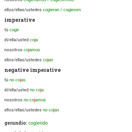
ellos/ellas/ustedes
cogieran
/
cogiesen
imperative
tú
coge
él/ella/usted
co
j
a
nosotros
co
j
amos
ellos/ellas/ustedes
co
j
an
negative imperative
tú
no co
j
as
él/ella/usted
no co
j
a
nosotros
no co
j
amos
ellos/ellas/ustedes
no co
j
an
gerundio:
cogiendo