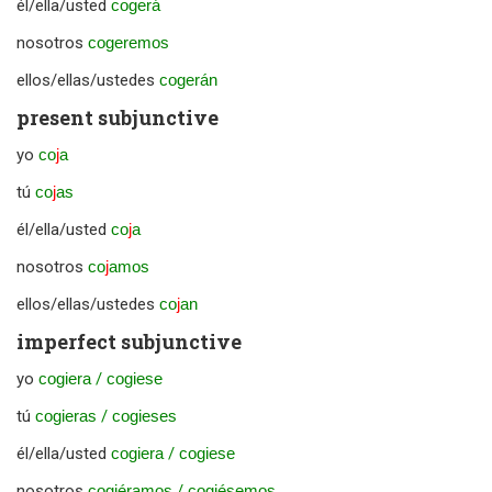
él/ella/usted
cogerá
nosotros
cogeremos
ellos/ellas/ustedes
cogerán
present subjunctive
yo
co
j
a
tú
co
j
as
él/ella/usted
co
j
a
nosotros
co
j
amos
ellos/ellas/ustedes
co
j
an
imperfect subjunctive
yo
cogiera
/
cogiese
tú
cogieras
/
cogieses
él/ella/usted
cogiera
/
cogiese
nosotros
cogiéramos
/
cogiésemos