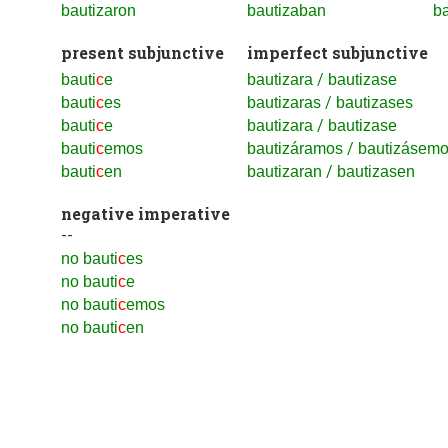
bautizaron
bautizaban
ba
present subjunctive
imperfect subjunctive
/
bauti
c
e
bautizara
bautizase
/
bauti
c
es
bautizaras
bautizases
/
bauti
c
e
bautizara
bautizase
/
bauti
c
emos
bautizáramos
bautizásem
/
bauti
c
en
bautizaran
bautizasen
negative imperative
--
no bauti
c
es
no bauti
c
e
no bauti
c
emos
no bauti
c
en