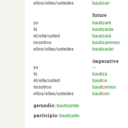
ellos/ellas/ustedes
bautizan
future
yo
bautizaré
tú
bautizarás
él/ella/usted
bautizará
nosotros
bautizaremos
ellos/ellas/ustedes
bautizarán
imperative
yo
--
tú
bautiza
él/ella/usted
bauti
c
e
nosotros
bauti
c
emos
ellos/ellas/ustedes
bauti
c
en
gerundio:
bautizando
participio:
bautizado