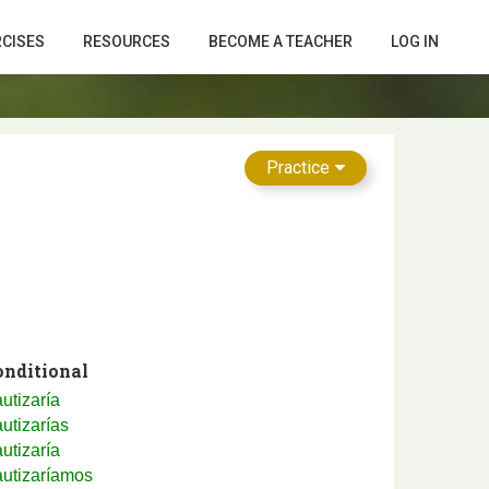
RCISES
RESOURCES
BECOME A TEACHER
LOG IN
Practice
onditional
utizaría
utizarías
utizaría
autizaríamos