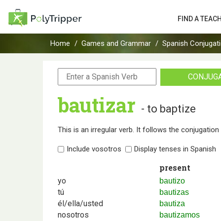
FIND A TEAC
Home
Games and Grammar
Spanish Conjugat
CONJUG
bautizar
- to baptize
This is an irregular verb. It follows the conjugatio
Include vosotros
Display tenses in Spanish
present
yo
bautizo
tú
bautizas
él/ella/usted
bautiza
nosotros
bautizamos