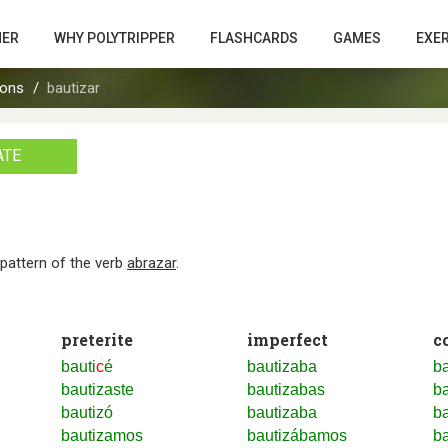
HER
WHY POLYTRIPPER
FLASHCARDS
GAMES
EXE
ions
bautizar
ATE
n pattern of the verb
abrazar
.
preterite
imperfect
c
bauti
c
é
bautizaba
ba
bautizaste
bautizabas
ba
bautizó
bautizaba
ba
bautizamos
bautizábamos
b