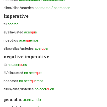
ellos/ellas/ustedes
acercaran
/
acercasen
imperative
tú
acerca
él/ella/usted
acer
qu
e
nosotros
acer
qu
emos
ellos/ellas/ustedes
acer
qu
en
negative imperative
tú
no acer
qu
es
él/ella/usted
no acer
qu
e
nosotros
no acer
qu
emos
ellos/ellas/ustedes
no acer
qu
en
gerundio:
acercando