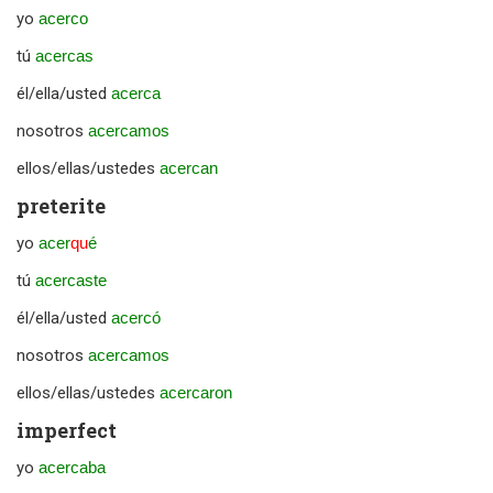
yo
acerco
tú
acercas
él/ella/usted
acerca
nosotros
acercamos
ellos/ellas/ustedes
acercan
preterite
yo
acer
qu
é
tú
acercaste
él/ella/usted
acercó
nosotros
acercamos
ellos/ellas/ustedes
acercaron
imperfect
yo
acercaba