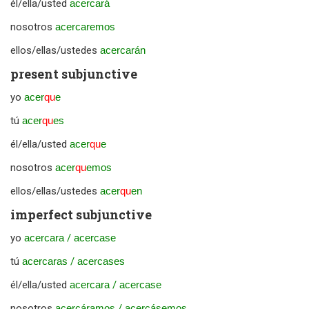
él/ella/usted
acercará
nosotros
acercaremos
ellos/ellas/ustedes
acercarán
present subjunctive
yo
acer
qu
e
tú
acer
qu
es
él/ella/usted
acer
qu
e
nosotros
acer
qu
emos
ellos/ellas/ustedes
acer
qu
en
imperfect subjunctive
yo
acercara
/
acercase
tú
acercaras
/
acercases
él/ella/usted
acercara
/
acercase
nosotros
acercáramos
/
acercásemos