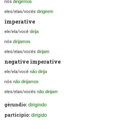
nós
dirigirmos
eles/elas/vocês
dirigirem
imperative
ele/ela/você
diri
j
a
nós
diri
j
amos
eles/elas/vocês
diri
j
am
negative imperative
ele/ela/você
não diri
j
a
nós
não diri
j
amos
eles/elas/vocês
não diri
j
am
gérundio:
dirigindo
particípio:
dirigido