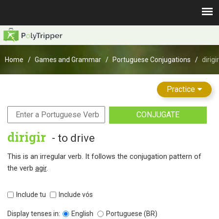
Home
Games and Grammar
Portuguese Conjugations
dirigir
Practice
CONJUGATE
dirigir
- to drive
This is an irregular verb. It follows the conjugation pattern of
the verb
agir
.
Include tu
Include vós
Display tenses in:
English
Portuguese (BR)