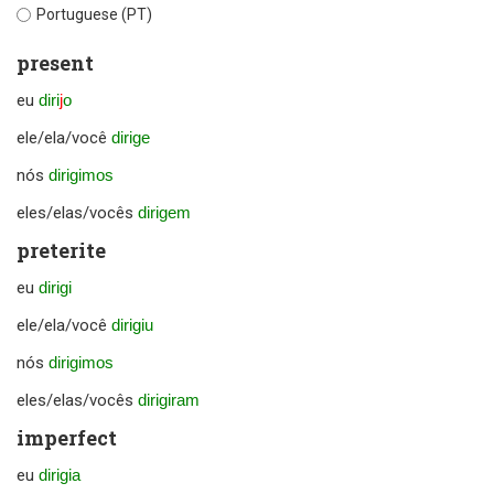
Portuguese (PT)
present
eu
diri
j
o
ele/ela/você
dirige
nós
dirigimos
eles/elas/vocês
dirigem
preterite
eu
dirigi
ele/ela/você
dirigiu
nós
dirigimos
eles/elas/vocês
dirigiram
imperfect
eu
dirigia