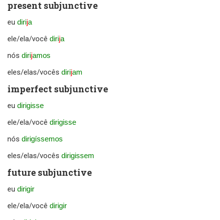
present subjunctive
eu
diri
j
a
ele/ela/você
diri
j
a
nós
diri
j
amos
eles/elas/vocês
diri
j
am
imperfect subjunctive
eu
dirigisse
ele/ela/você
dirigisse
nós
dirigíssemos
eles/elas/vocês
dirigissem
future subjunctive
eu
dirigir
ele/ela/você
dirigir