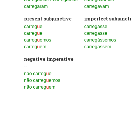
carregaram
carregavam
present subjunctive
imperfect subjunct
carreg
u
e
carregasse
carreg
u
e
carregasse
carreg
u
emos
carregássemos
carreg
u
em
carregassem
negative imperative
--
não carreg
u
e
não carreg
u
emos
não carreg
u
em