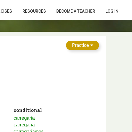
RCISES
RESOURCES
BECOME A TEACHER
LOG IN
Practice
conditional
carregaria
carregaria
carregaríamos