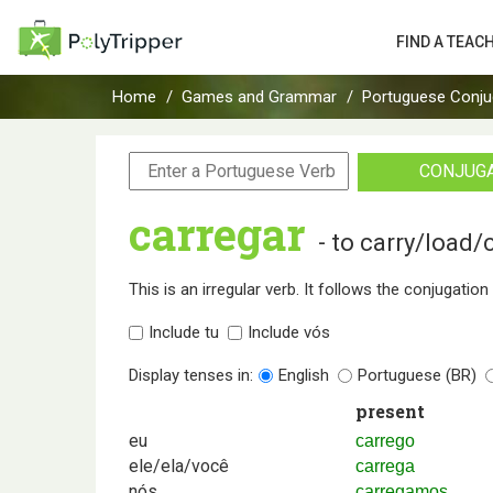
FIND A TEAC
Home
Games and Grammar
Portuguese Conju
CONJUG
carregar
- to carry/load
This is an irregular verb. It follows the conjugatio
Include tu
Include vós
Display tenses in:
English
Portuguese (BR)
present
eu
carrego
ele/ela/você
carrega
nós
carregamos