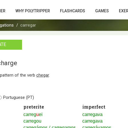
HER
WHY POLYTRIPPER
FLASHCARDS
GAMES
EXE
gations
carregar
ATE
/charge
n pattern of the verb
chegar
.
Portuguese (PT)
preterite
imperfect
carreg
u
ei
carregava
carregou
carregava
/
carregámos
carregamos
carregávamos