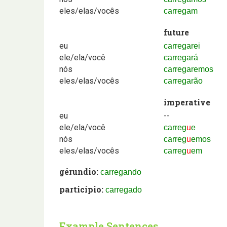
eles/elas/vocês
carregam
future
eu
carregarei
ele/ela/você
carregará
nós
carregaremos
eles/elas/vocês
carregarão
imperative
eu
--
ele/ela/você
carreg
u
e
nós
carreg
u
emos
eles/elas/vocês
carreg
u
em
gérundio:
carregando
particípio:
carregado
Example Sentences