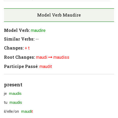
Model Verb
Maudire
Model Verb:
maudire
Similar Verbs:
--
Changes:
+ t
Root Changes:
maudi
maudiss
Participe Passé
:
maudit
present
je
maudis
tu
maudis
il/elle/on
maudi
t