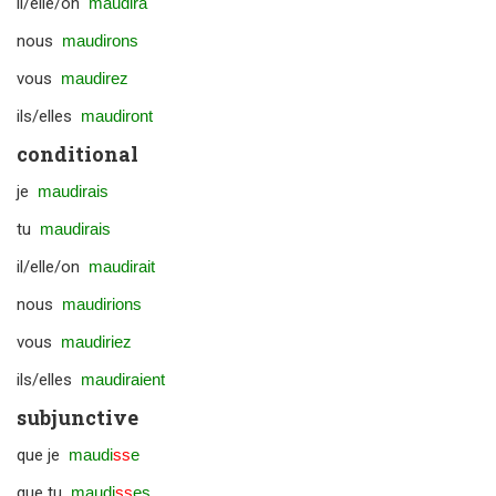
il/elle/on
maudira
nous
maudirons
vous
maudirez
ils/elles
maudiront
conditional
je
maudirais
tu
maudirais
il/elle/on
maudirait
nous
maudirions
vous
maudiriez
ils/elles
maudiraient
subjunctive
que je
maudi
ss
e
que tu
maudi
ss
es