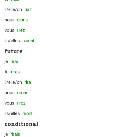
il/elle/on
riait
nous
riions
vous
riiez
ils/elles
riaient
future
je
rirai
tu
riras
il/elle/on
rira
nous
rirons
vous
rirez
ils/elles
riront
conditional
je
rirais