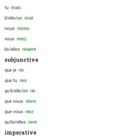
tu
rirais
il/elle/on
rirait
nous
ririons
vous
ririez
ils/elles
riraient
subjunctive
que je
rie
que tu
ries
qu'il/elle/on
rie
que nous
riions
que vous
riiez
qu'ils/elles
rient
imperative