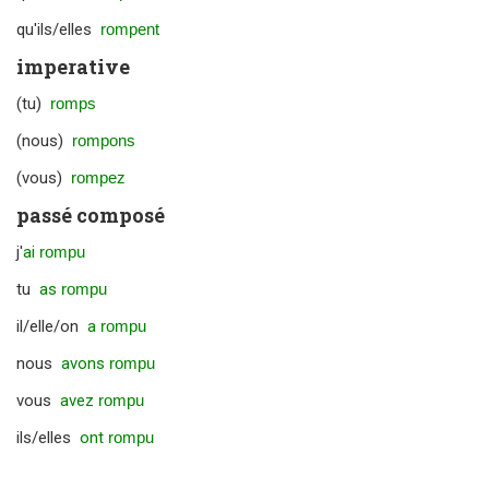
qu'ils/elles
rompent
imperative
(tu)
romps
(nous)
rompons
(vous)
rompez
passé composé
j'
ai
rompu
tu
as
rompu
il/elle/on
a
rompu
nous
avons
rompu
vous
avez
rompu
ils/elles
ont
rompu