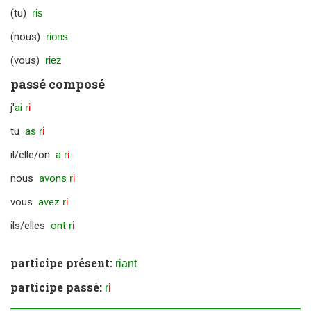
(tu)
ris
(nous)
rions
(vous)
riez
passé composé
j'
ai
r
i
tu
as
r
i
il/elle/on
a
r
i
nous
avons
r
i
vous
avez
r
i
ils/elles
ont
r
i
participe présent:
riant
participe passé:
r
i