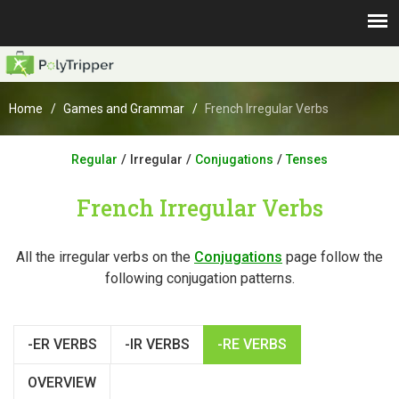
Home
Games and Grammar
French Irregular Verbs
/
/
/
Regular
Irregular
Conjugations
Tenses
French Irregular Verbs
All the irregular verbs on the
Conjugations
page follow the
following conjugation patterns.
-ER VERBS
-IR VERBS
-RE VERBS
OVERVIEW