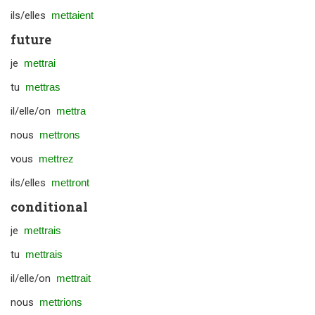
ils/elles
mettaient
future
je
mettrai
tu
mettras
il/elle/on
mettra
nous
mettrons
vous
mettrez
ils/elles
mettront
conditional
je
mettrais
tu
mettrais
il/elle/on
mettrait
nous
mettrions