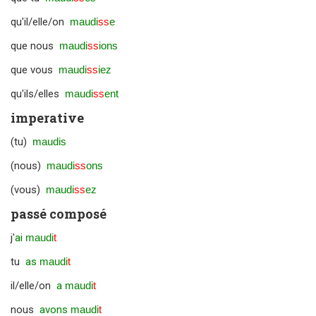
qu'il/elle/on
maudi
ss
e
que nous
maudi
ss
ions
que vous
maudi
ss
iez
qu'ils/elles
maudi
ss
ent
imperative
(tu)
maudis
(nous)
maudi
ss
ons
(vous)
maudi
ss
ez
passé composé
j'
ai
maudi
t
tu
as
maudi
t
il/elle/on
a
maudi
t
nous
avons
maudi
t