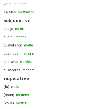
vous
mettriez
ils/elles
mettraient
subjunctive
que je
mette
que tu
mettes
qu'il/elle/on
mette
que nous
mettions
que vous
mettiez
qu'ils/elles
mettent
imperative
(tu)
met
s
(nous)
mettons
(vous)
mettez