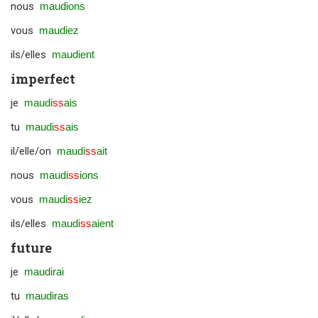
nous
maudions
vous
maudiez
ils/elles
maudient
imperfect
je
maudi
ss
ais
tu
maudi
ss
ais
il/elle/on
maudi
ss
ait
nous
maudi
ss
ions
vous
maudi
ss
iez
ils/elles
maudi
ss
aient
future
je
maudirai
tu
maudiras