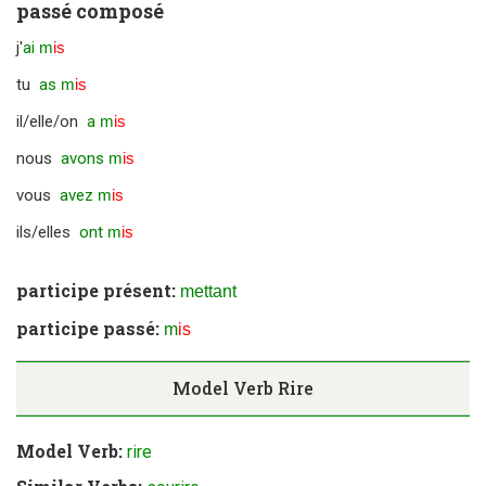
passé composé
j'
ai
m
is
tu
as
m
is
il/elle/on
a
m
is
nous
avons
m
is
vous
avez
m
is
ils/elles
ont
m
is
participe présent:
mettant
participe passé:
m
is
Model Verb
Rire
Model Verb:
rire