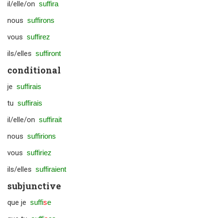
il/elle/on
suffira
nous
suffirons
vous
suffirez
ils/elles
suffiront
conditional
je
suffirais
tu
suffirais
il/elle/on
suffirait
nous
suffirions
vous
suffiriez
ils/elles
suffiraient
subjunctive
que je
suffi
s
e