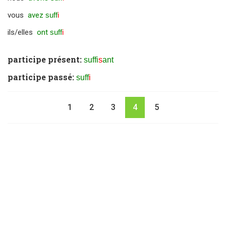
vous
avez
suff
i
ils/elles
ont
suff
i
participe présent:
suffi
s
ant
participe passé:
suff
i
1
2
3
4
5