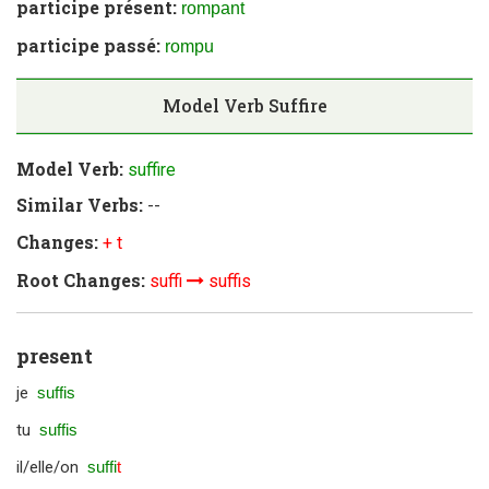
participe présent:
rompant
participe passé:
rompu
Model Verb
Suffire
Model Verb:
suffire
Similar Verbs:
--
Changes:
+ t
Root Changes:
suffi
suffis
present
je
suffis
tu
suffis
il/elle/on
suffi
t