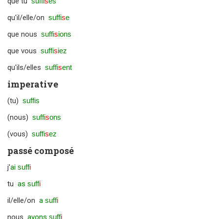
que tu
suffi
s
es
qu'il/elle/on
suffi
s
e
que nous
suffi
s
ions
que vous
suffi
s
iez
qu'ils/elles
suffi
s
ent
imperative
(tu)
suffis
(nous)
suffi
s
ons
(vous)
suffi
s
ez
passé composé
j'
ai
suff
i
tu
as
suff
i
il/elle/on
a
suff
i
nous
avons
suff
i