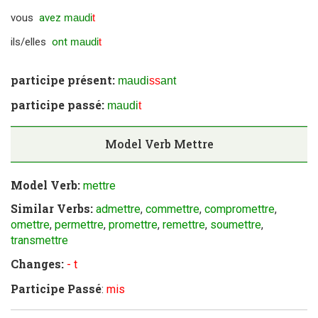
vous
avez
maudi
t
ils/elles
ont
maudi
t
participe présent:
maudi
ss
ant
participe passé:
maudi
t
Model Verb
Mettre
Model Verb:
mettre
Similar Verbs:
admettre
,
commettre
,
compromettre
,
omettre
,
permettre
,
promettre
,
remettre
,
soumettre
,
transmettre
Changes:
- t
Participe Passé
:
mis