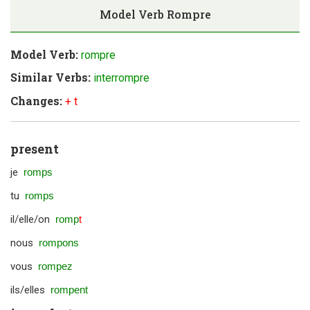
Model Verb
Rompre
Model Verb:
rompre
Similar Verbs:
interrompre
Changes:
+ t
present
je
romps
tu
romps
il/elle/on
romp
t
nous
rompons
vous
rompez
ils/elles
rompent