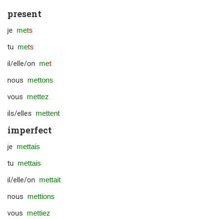
present
je
met
s
tu
met
s
il/elle/on
me
t
nous
mettons
vous
mettez
ils/elles
mettent
imperfect
je
mettais
tu
mettais
il/elle/on
mettait
nous
mettions
vous
mettiez