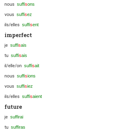
nous
suffi
s
ons
vous
suffi
s
ez
ils/elles
suffi
s
ent
imperfect
je
suffi
s
ais
tu
suffi
s
ais
il/elle/on
suffi
s
ait
nous
suffi
s
ions
vous
suffi
s
iez
ils/elles
suffi
s
aient
future
je
suffirai
tu
suffiras