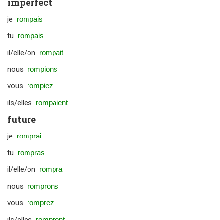
imperfect
je
rompais
tu
rompais
il/elle/on
rompait
nous
rompions
vous
rompiez
ils/elles
rompaient
future
je
romprai
tu
rompras
il/elle/on
rompra
nous
romprons
vous
romprez
ils/elles
rompront