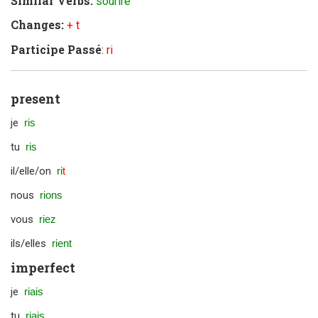
Similar Verbs:
sourire
Changes:
+ t
Participe Passé
:
ri
present
je
ris
tu
ris
il/elle/on
ri
t
nous
rions
vous
riez
ils/elles
rient
imperfect
je
riais
tu
riais