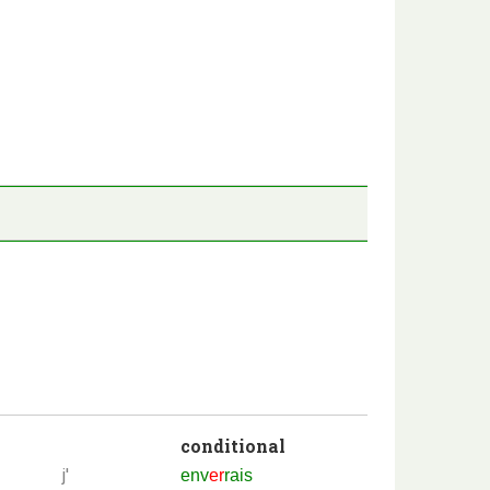
conditional
j'
env
er
rais