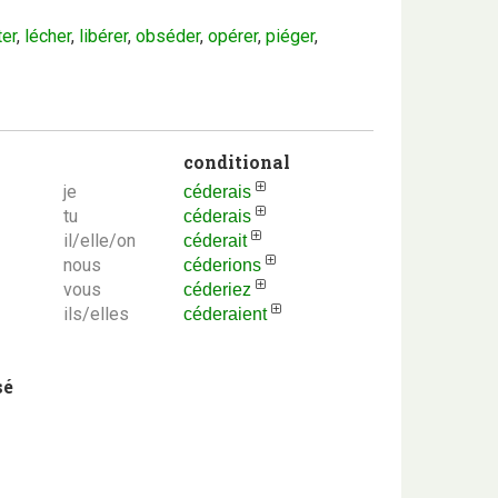
ter
,
lécher
,
libérer
,
obséder
,
opérer
,
piéger
,
conditional
je
céderais
tu
céderais
il/elle/on
céderait
nous
céderions
vous
céderiez
ils/elles
céderaient
sé