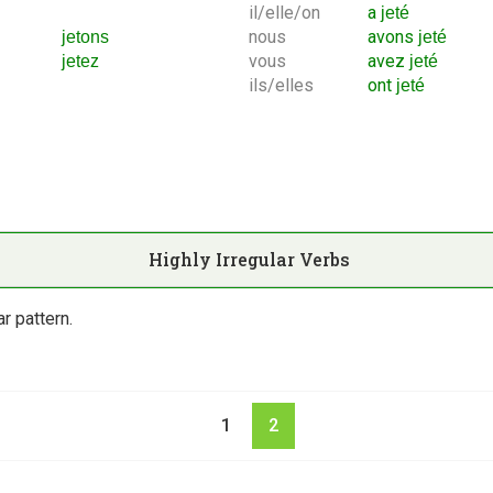
il/elle/on
a
jeté
nous
avons
jetons
jeté
vous
avez
jetez
jeté
ils/elles
ont
jeté
Highly Irregular Verbs
r pattern.
1
2