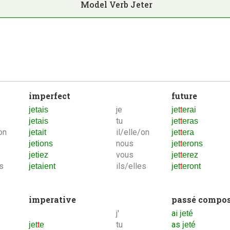
Model Verb
Jeter
imperfect
future
je
jetais
jet
t
erai
tu
jetais
jet
t
eras
on
il/elle/on
jetait
jet
t
era
nous
jetions
jet
t
erons
vous
jetiez
jet
t
erez
es
ils/elles
jetaient
jet
t
eront
imperative
passé compo
j'
ai
jeté
tu
as
jet
t
e
jeté