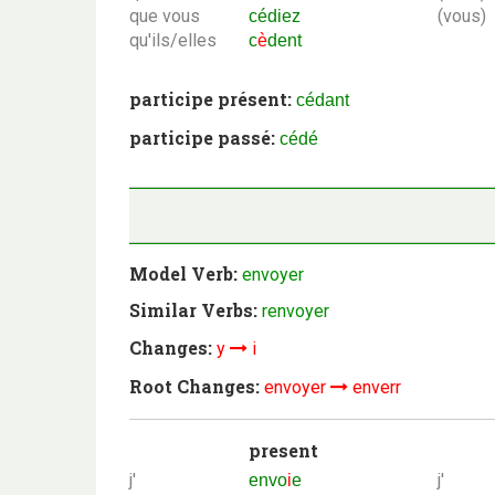
que vous
(vous)
cédiez
qu'ils/elles
c
è
dent
participe présent:
cédant
participe passé:
cédé
Model Verb:
envoyer
Similar Verbs:
renvoyer
Changes:
y
i
Root Changes:
envoyer
enverr
present
j'
j'
envo
i
e