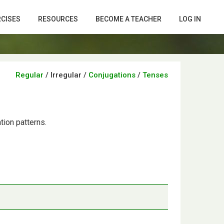
RCISES
RESOURCES
BECOME A TEACHER
LOG IN
Regular
/
Irregular
/
Conjugations
/
Tenses
tion patterns.