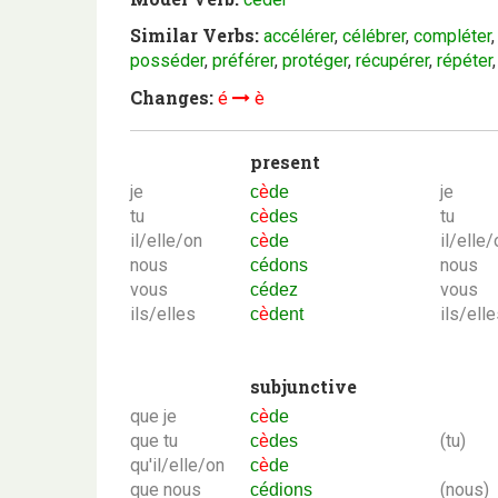
Similar Verbs:
accélérer
,
célébrer
,
compléter
posséder
,
préférer
,
protéger
,
récupérer
,
répéter
Changes:
é
è
present
je
je
c
è
de
tu
tu
c
è
des
il/elle/on
il/elle/
c
è
de
nous
nous
cédons
vous
vous
cédez
ils/elles
ils/ell
c
è
dent
subjunctive
que je
c
è
de
que tu
(tu)
c
è
des
qu'il/elle/on
c
è
de
que nous
(nous)
cédions