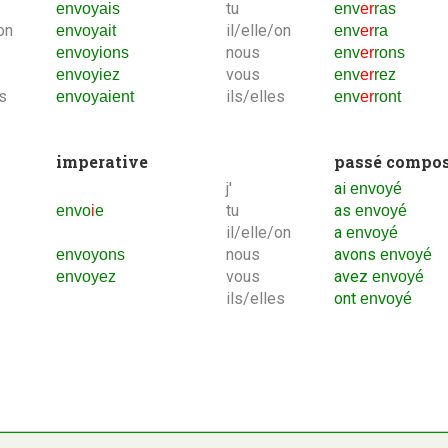
tu
envoyais
env
er
ras
on
il/elle/on
envoyait
env
er
ra
nous
envoyions
env
er
rons
vous
envoyiez
env
er
rez
es
ils/elles
envoyaient
env
er
ront
imperative
passé compo
j'
ai
envoyé
tu
as
envo
i
e
envoyé
il/elle/on
a
envoyé
nous
avons
envoyons
envoyé
vous
avez
envoyez
envoyé
ils/elles
ont
envoyé