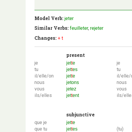
Model Verb:
jeter
Similar Verbs:
feuilleter
,
rejeter
Changes:
+ t
present
je
je
jet
t
e
tu
tu
jet
t
es
il/elle/on
il/elle/
jet
t
e
nous
nous
jetons
vous
vous
jetez
ils/elles
ils/ell
jet
t
ent
subjunctive
que je
jet
t
e
que tu
(tu)
jet
t
es