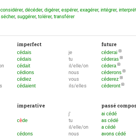
,
considérer
,
décéder
,
digérer
,
espérer
,
exagérer
,
intégrer
,
interpré
,
sécher
,
suggérer
,
tolérer
,
transférer
imperfect
future
je
cédais
céderai
tu
cédais
céderas
on
il/elle/on
cédait
cédera
nous
cédions
céderons
vous
cédiez
céderez
es
ils/elles
cédaient
céderont
imperative
passé compo
j'
ai
cédé
tu
as
c
è
de
cédé
il/elle/on
a
cédé
nous
avons
cédons
cédé