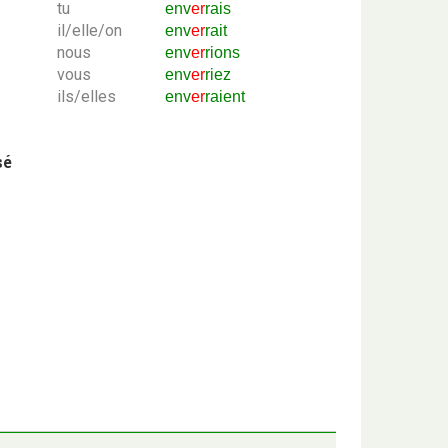
tu
env
er
rais
il/elle/on
env
er
rait
nous
env
er
rions
vous
env
er
riez
ils/elles
env
er
raient
sé