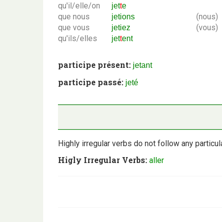
qu'il/elle/on
jet
t
e
que nous
(nous)
jetions
que vous
(vous)
jetiez
qu'ils/elles
jet
t
ent
participe présent:
jetant
participe passé:
jeté
Highly irregular verbs do not follow any particula
Higly Irregular Verbs:
aller