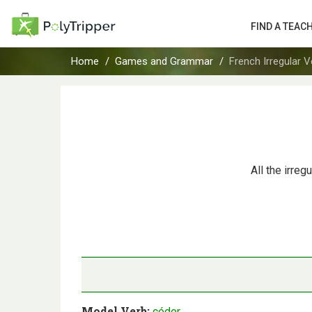
FIND A TEAC
Home
Games and Grammar
French Irregular 
All the irreg
Model Verb:
céder