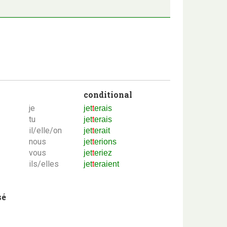
conditional
je
jet
t
erais
tu
jet
t
erais
il/elle/on
jet
t
erait
nous
jet
t
erions
vous
jet
t
eriez
ils/elles
jet
t
eraient
sé