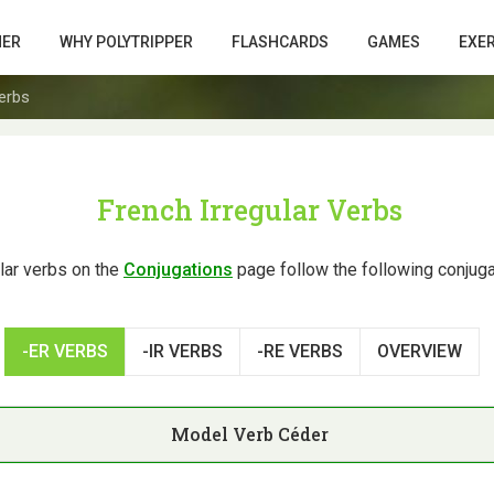
HER
WHY POLYTRIPPER
FLASHCARDS
GAMES
EXE
Verbs
French Irregular Verbs
ular verbs on the
Conjugations
page follow the following conjuga
-ER VERBS
-IR VERBS
-RE VERBS
OVERVIEW
Model Verb
Céder