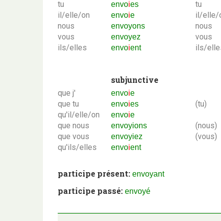
tu
tu
envo
i
es
il/elle/on
il/elle/
envo
i
e
nous
nous
envoyons
vous
vous
envoyez
ils/elles
ils/ell
envo
i
ent
subjunctive
que j'
envo
i
e
que tu
(tu)
envo
i
es
qu'il/elle/on
envo
i
e
que nous
(nous)
envoyions
que vous
(vous)
envoyiez
qu'ils/elles
envo
i
ent
participe présent:
envoyant
participe passé:
envoyé