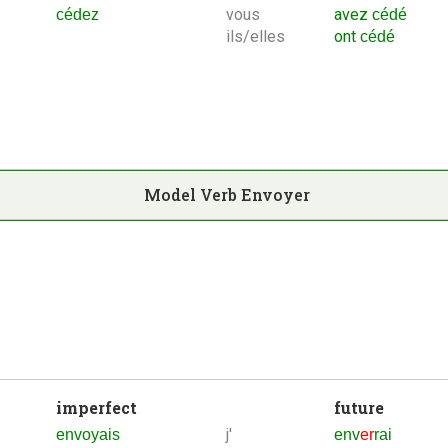
vous
avez
cédez
cédé
ils/elles
ont
cédé
Model Verb
Envoyer
imperfect
future
j'
envoyais
env
er
rai