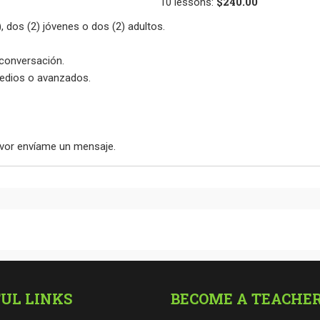
$240.00
10
lessons
:
 dos (2) jóvenes o dos (2) adultos.
 conversación.
medios o avanzados.
favor envíame un mensaje.
UL LINKS
BECOME A TEACHE