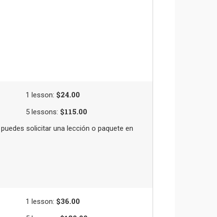
$24.00
1
lesson
:
$115.00
5
lessons
:
uedes solicitar una lección o paquete en
$36.00
1
lesson
: