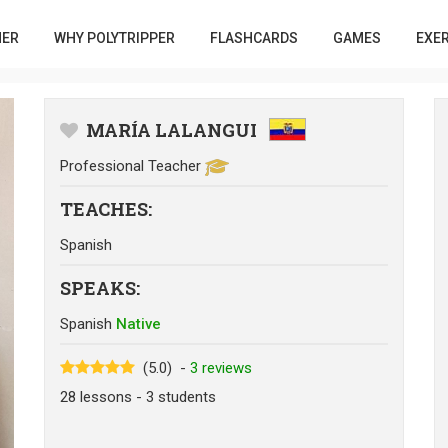
HER
WHY POLYTRIPPER
FLASHCARDS
GAMES
EXE
MARÍA LALANGUI
Professional Teacher
TEACHES
:
Spanish
SPEAKS
:
Spanish
Native
(5.0)
-
3
reviews
28
lessons
- 3
students