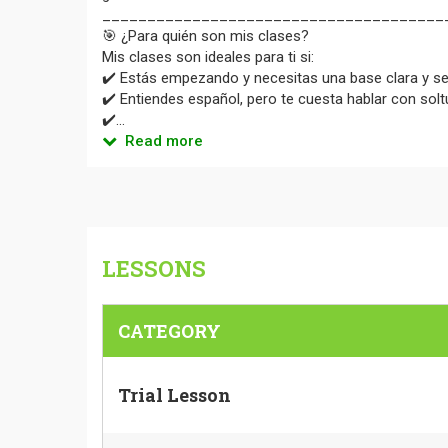
______________________________________
🎯 ¿Para quién son mis clases?
Mis clases son ideales para ti si:
✔️ Estás empezando y necesitas una base clara y s
✔️ Entiendes español, pero te cuesta hablar con solt
✔️...
Read more
LESSONS
CATEGORY
Trial Lesson