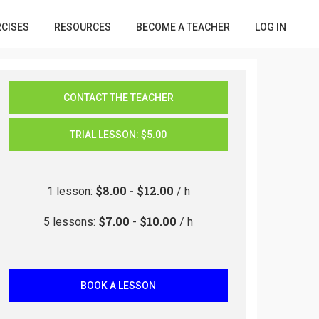
RCISES
RESOURCES
BECOME A TEACHER
LOG IN
CONTACT THE TEACHER
TRIAL LESSON
:
$5.00
$8.00
-
$12.00
1
lesson
:
/ h
$7.00
$10.00
5
lessons
:
-
/ h
BOOK A LESSON