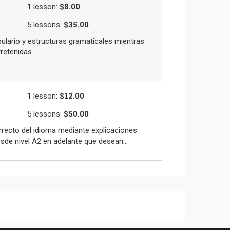
$8.00
1
lesson
:
$35.00
5
lessons
:
ulario y estructuras gramaticales mientras
retenidas.
$12.00
1
lesson
:
$50.00
5
lessons
:
rrecto del idioma mediante explicaciones
sde nivel A2 en adelante que desean...