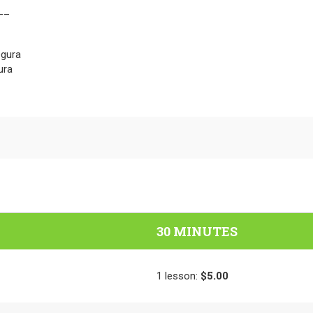
__
egura
ura
30 MINUTES
$5.00
1
lesson
: