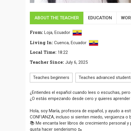
ABOUT THE TEACHER
EDUCATION
WOR
From
:
Loja,
Ecuador
Living In
:
Cuenca,
Ecuador
Local Time
:
18:22
Teacher Since
:
July 6, 2025
Teaches beginners
Teaches advanced student
¿Entiendes el español cuando lees o escuchas, pero 
¿O estás empezando desde cero y quieres aprender 
Hola, soy María, profesora de español, y ayudo a est
CONFIANZA, incluso si sienten miedo, vergüenza o bl
📚 Me encanta leer libros de crecimiento personal y p
gusta hacer senderismo 🥾