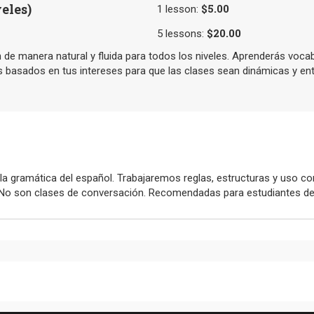
veles)
$5.00
1
lesson
:
$20.00
5
lessons
:
de manera natural y fluida para todos los niveles. Aprenderás vocab
s basados en tus intereses para que las clases sean dinámicas y ent
a gramática del español. Trabajaremos reglas, estructuras y uso co
s. No son clases de conversación. Recomendadas para estudiantes de