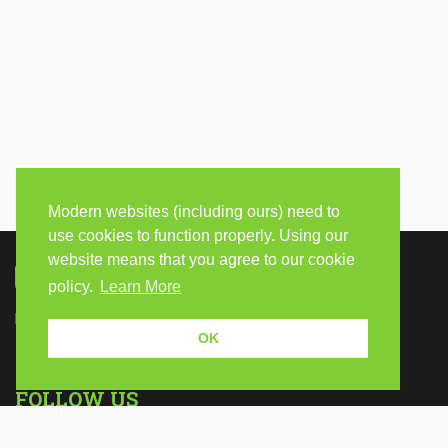
Modern websites (including ours) need to
use cookies to function properly. Using our
website means that you agree to our cookie
policy.
Learn More
Because human students need human teachers.
OK
FOLLOW US