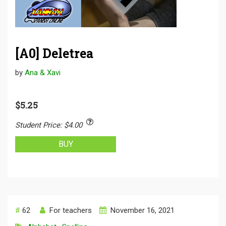
[A0] Deletrea
by
Ana & Xavi
$5.25
Student Price
:
$4.00
BUY
#
62
For teachers
November 16, 2021