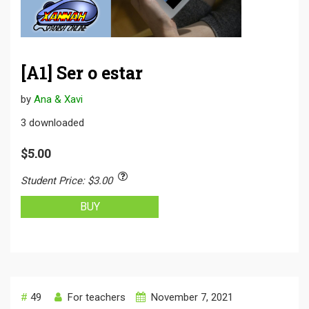
[A1] Ser o estar
by
Ana & Xavi
3
downloaded
$5.00
Student Price
:
$3.00
BUY
#
49
For teachers
November 7, 2021