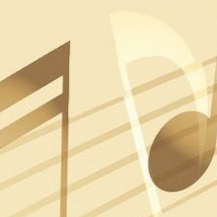
De este tonto que te quiere
dibújame en tu corazón
Solo pasarme por tu mente
nena quizá pienses que estoy demente
mi futuro lo veo al verte
es que me enamora tenerte al frente (x2)