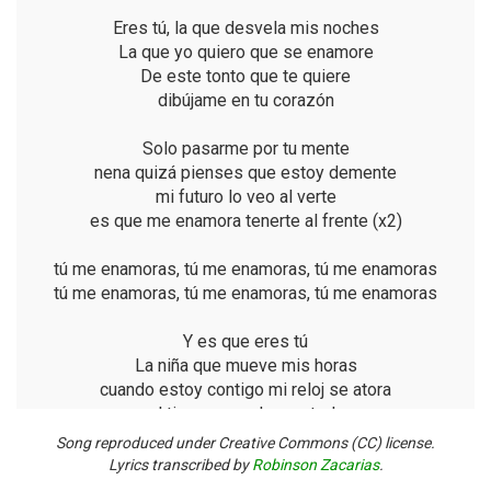
Eres tú, la que desvela mis noches
La que yo quiero que se enamore
De este tonto que te quiere
dibújame en tu corazón
Solo pasarme por tu mente
nena quizá pienses que estoy demente
mi futuro lo veo al verte
es que me enamora tenerte al frente (x2)
tú me enamoras, tú me enamoras, tú me enamoras
tú me enamoras, tú me enamoras, tú me enamoras
Y es que eres tú
La niña que mueve mis horas
cuando estoy contigo mi reloj se atora
el tiempo me descontrola
vivir a tu lado sin contar las horas
Song reproduced under Creative Commons (CC) license.
Lyrics transcribed by
Robinson Zacarias
.
ya no estoy solo, ya no estás sola