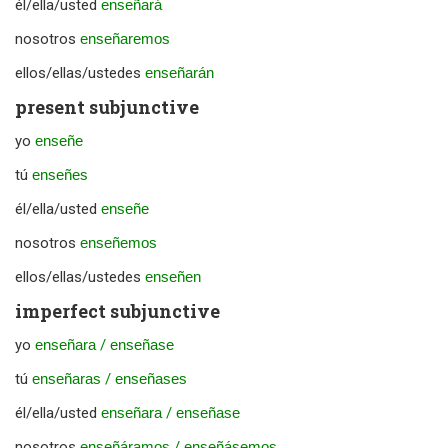
él/ella/usted
enseñará
nosotros
enseñaremos
ellos/ellas/ustedes
enseñarán
present subjunctive
yo
enseñe
tú
enseñes
él/ella/usted
enseñe
nosotros
enseñemos
ellos/ellas/ustedes
enseñen
imperfect subjunctive
yo
enseñara
/
enseñase
tú
enseñaras
/
enseñases
él/ella/usted
enseñara
/
enseñase
nosotros
enseñáramos
/
enseñásemos