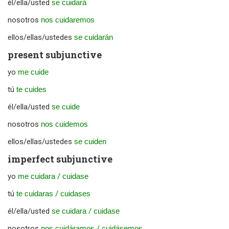
él/ella/usted
se cuidará
nosotros
nos cuidaremos
ellos/ellas/ustedes
se cuidarán
present subjunctive
yo
me cuide
tú
te cuides
él/ella/usted
se cuide
nosotros
nos cuidemos
ellos/ellas/ustedes
se cuiden
imperfect subjunctive
yo
me cuidara
/
cuidase
tú
te cuidaras
/
cuidases
él/ella/usted
se cuidara
/
cuidase
nosotros
nos cuidáramos
/
cuidásemos