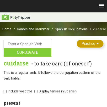
Home
Games and Grammar
Spanish Conjugations
cuidarse
Practice
CONJUGATE
cuidarse
- to take care (of oneself)
This is a regular verb. It follows the conjugation pattern of the
verb
hablar
.
Include vosotros
Display tenses in Spanish
present