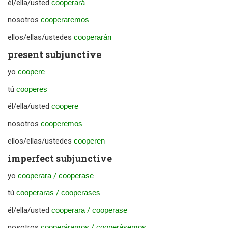
él/ella/usted
cooperará
nosotros
cooperaremos
ellos/ellas/ustedes
cooperarán
present subjunctive
yo
coopere
tú
cooperes
él/ella/usted
coopere
nosotros
cooperemos
ellos/ellas/ustedes
cooperen
imperfect subjunctive
yo
cooperara
/
cooperase
tú
cooperaras
/
cooperases
él/ella/usted
cooperara
/
cooperase
nosotros
cooperáramos
/
cooperásemos