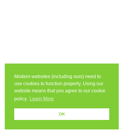
Modern websites (including ours) need to
use cookies to function properly. Using our
website means that you agree to our cookie
policy.
Learn More
OK