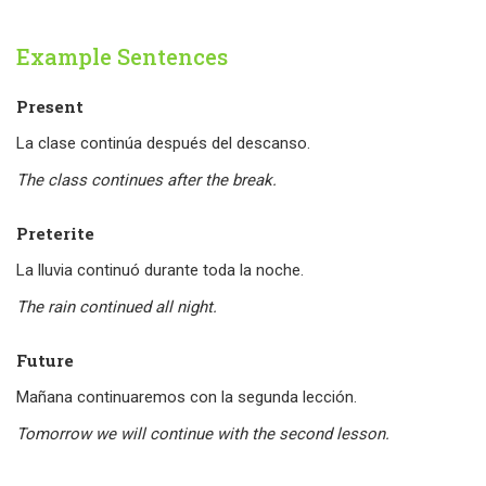
Example Sentences
Present
La clase continúa después del descanso.
The class continues after the break.
Preterite
La lluvia continuó durante toda la noche.
The rain continued all night.
Future
Mañana continuaremos con la segunda lección.
Tomorrow we will continue with the second lesson.