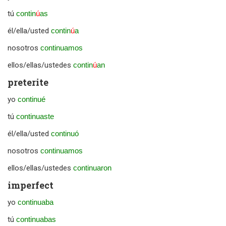
tú
contin
ú
as
él/ella/usted
contin
ú
a
nosotros
continuamos
ellos/ellas/ustedes
contin
ú
an
preterite
yo
continué
tú
continuaste
él/ella/usted
continuó
nosotros
continuamos
ellos/ellas/ustedes
continuaron
imperfect
yo
continuaba
tú
continuabas