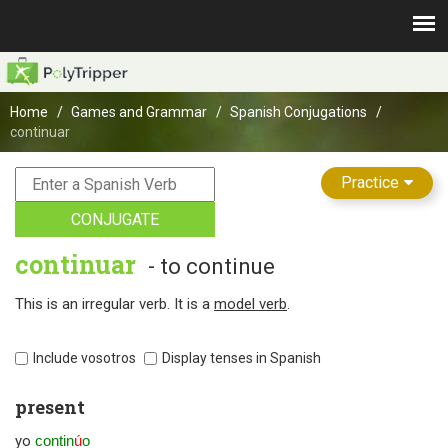
Home
Games and Grammar
Spanish Conjugations
continuar
Practice
CONJUGATE
continuar
- to continue
This is an irregular verb. It is a
model verb
.
Include vosotros
Display tenses in Spanish
present
yo
contin
ú
o