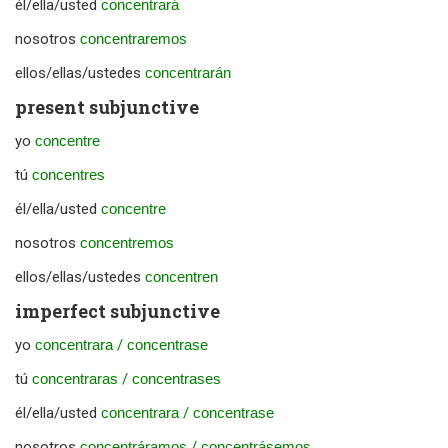
él/ella/usted
concentrará
nosotros
concentraremos
ellos/ellas/ustedes
concentrarán
present subjunctive
yo
concentre
tú
concentres
él/ella/usted
concentre
nosotros
concentremos
ellos/ellas/ustedes
concentren
imperfect subjunctive
yo
concentrara
/
concentrase
tú
concentraras
/
concentrases
él/ella/usted
concentrara
/
concentrase
nosotros
concentráramos
/
concentrásemos