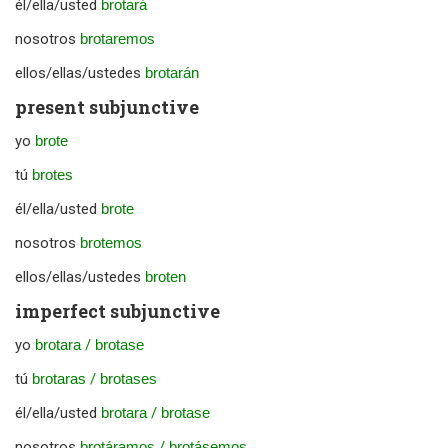
él/ella/usted
brotará
nosotros
brotaremos
ellos/ellas/ustedes
brotarán
present subjunctive
yo
brote
tú
brotes
él/ella/usted
brote
nosotros
brotemos
ellos/ellas/ustedes
broten
imperfect subjunctive
yo
brotara
/
brotase
tú
brotaras
/
brotases
él/ella/usted
brotara
/
brotase
nosotros
brotáramos
/
brotásemos