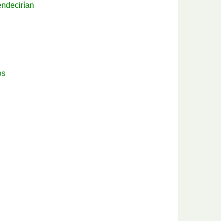
endecirían
os