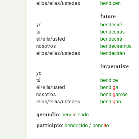
ellos/ellas/ustedes
bend
i
cen
future
yo
bendeciré
tú
bendecirás
él/ella/usted
bendecirá
nosotros
bendeciremos
ellos/ellas/ustedes
bendecirán
imperative
yo
--
tú
bend
i
ce
él/ella/usted
bend
ig
a
nosotros
bend
ig
amos
ellos/ellas/ustedes
bend
ig
an
gerundio:
bend
i
ciendo
participio:
/
bendecido
bend
it
o