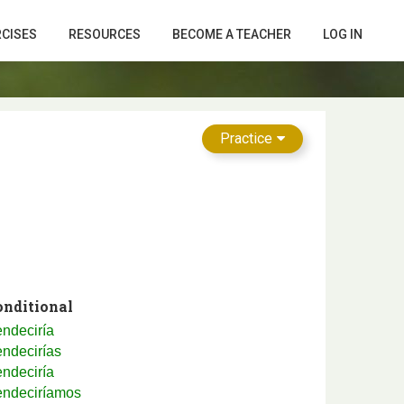
RCISES
RESOURCES
BECOME A TEACHER
LOG IN
Practice
onditional
ndeciría
ndecirías
ndeciría
endeciríamos