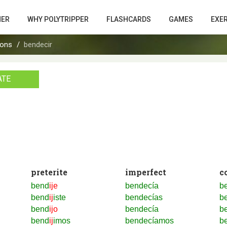
HER
WHY POLYTRIPPER
FLASHCARDS
GAMES
EXE
ions
bendecir
ATE
preterite
imperfect
c
bend
ije
bendecía
be
bend
ij
iste
bendecías
be
bend
ijo
bendecía
be
bend
ij
imos
bendecíamos
b