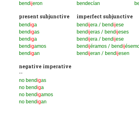
bend
ij
eron
bendecían
b
present subjunctive
imperfect subjunctive
/
bend
ig
a
bend
ij
era
bend
ij
ese
/
bend
ig
as
bend
ij
eras
bend
ij
eses
/
bend
ig
a
bend
ij
era
bend
ij
ese
/
bend
ig
amos
bend
ij
éramos
bend
ij
ésem
/
bend
ig
an
bend
ij
eran
bend
ij
esen
negative imperative
--
no bend
ig
as
no bend
ig
a
no bend
ig
amos
no bend
ig
an