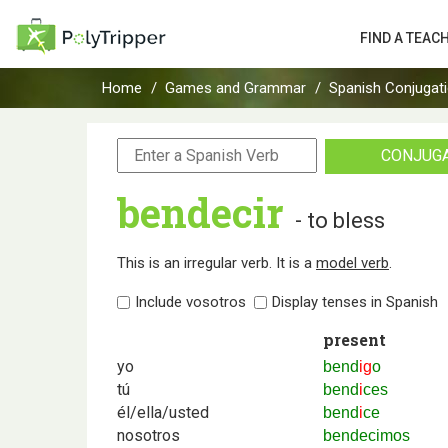
FIND A TEAC
Home
Games and Grammar
Spanish Conjugat
CONJUG
bendecir
- to bless
This is an irregular verb. It is a
model verb
.
Include vosotros
Display tenses in Spanish
present
yo
bend
ig
o
tú
bend
i
ces
él/ella/usted
bend
i
ce
nosotros
bendecimos