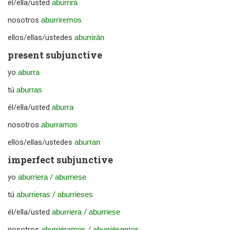
él/ella/usted
aburrirá
nosotros
aburriremos
ellos/ellas/ustedes
aburrirán
present subjunctive
yo
aburra
tú
aburras
él/ella/usted
aburra
nosotros
aburramos
ellos/ellas/ustedes
aburran
imperfect subjunctive
yo
aburriera
/
aburriese
tú
aburrieras
/
aburrieses
él/ella/usted
aburriera
/
aburriese
nosotros
aburriéramos
/
aburriésemos