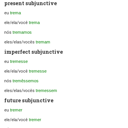
present subjunctive
eu
trema
ele/ela/você
trema
nós
tremamos
eles/elas/vocês
tremam
imperfect subjunctive
eu
tremesse
ele/ela/você
tremesse
nós
tremêssemos
eles/elas/vocês
tremessem
future subjunctive
eu
tremer
ele/ela/você
tremer