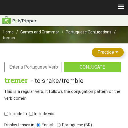
Home
Games and Grammar
Portuguese Conjugations
tremer
Practice
CONJUGATE
tremer
- to shake/tremble
This is a regular verb. It follows the conjugation pattern of the
verb
comer
.
Include tu
Include vós
Display tenses in:
English
Portuguese (BR)