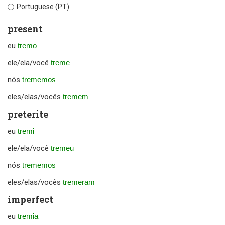
Portuguese (PT)
present
eu
tremo
ele/ela/você
treme
nós
trememos
eles/elas/vocês
tremem
preterite
eu
tremi
ele/ela/você
tremeu
nós
trememos
eles/elas/vocês
tremeram
imperfect
eu
tremia