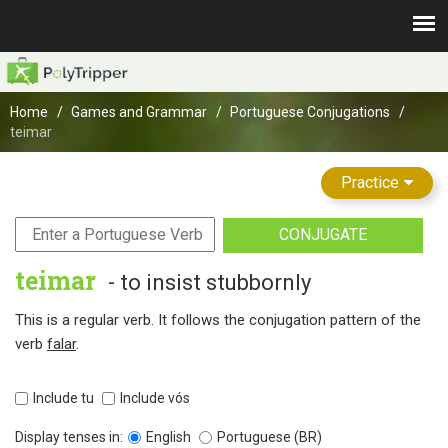
Home
Games and Grammar
Portuguese Conjugations
teimar
Practice
CONJUGATE
teimar
- to insist stubbornly
This is a regular verb. It follows the conjugation pattern of the
verb
falar
.
Include tu
Include vós
Display tenses in:
English
Portuguese (BR)