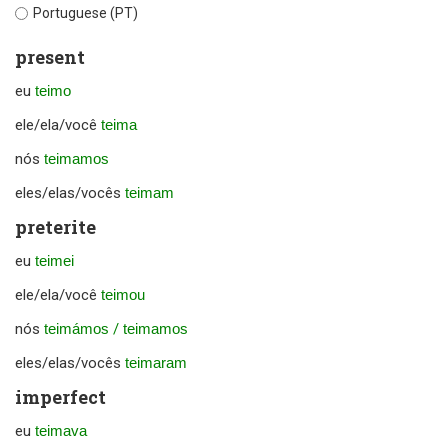
Portuguese (PT)
present
eu
teimo
ele/ela/você
teima
nós
teimamos
eles/elas/vocês
teimam
preterite
eu
teimei
ele/ela/você
teimou
nós
teimámos
/
teimamos
eles/elas/vocês
teimaram
imperfect
eu
teimava