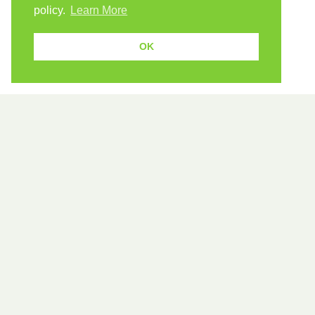
policy.
Learn More
OK
Because human students need human teachers.
FOLLOW US