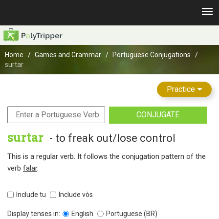
Home
Games and Grammar
Portuguese Conjugations
surtar
Practice
CONJUGATE
surtar
- to freak out/lose control
This is a regular verb. It follows the conjugation pattern of the
verb
falar
.
Include tu
Include vós
Display tenses in:
English
Portuguese (BR)