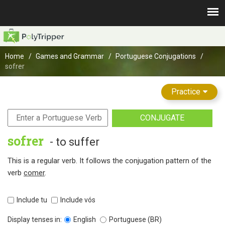
Home
Games and Grammar
Portuguese Conjugations
sofrer
Practice
CONJUGATE
sofrer
- to suffer
This is a regular verb. It follows the conjugation pattern of the
verb
comer
.
Include tu
Include vós
Display tenses in:
English
Portuguese (BR)