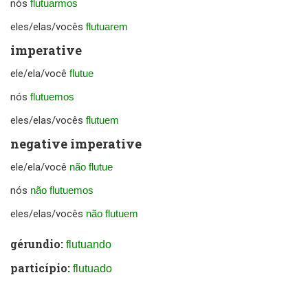
nós
flutuarmos
eles/elas/vocês
flutuarem
imperative
ele/ela/você
flutue
nós
flutuemos
eles/elas/vocês
flutuem
negative imperative
ele/ela/você
não flutue
nós
não flutuemos
eles/elas/vocês
não flutuem
gérundio:
flutuando
particípio:
flutuado