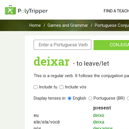
FIND A TEAC
Home
Games and Grammar
Portuguese Conju
CONJUG
deixar
- to leave/let
This is a regular verb. It follows the conjugation p
Include tu
Include vós
Display tenses in:
English
Portuguese (BR)
present
eu
deixo
ele/ela/você
deixa
nós
deixamos