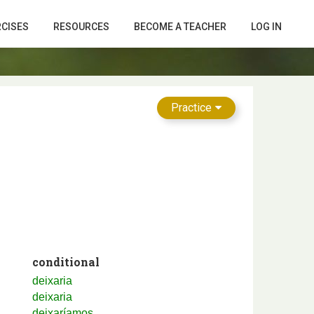
RCISES
RESOURCES
BECOME A TEACHER
LOG IN
Practice
conditional
deixaria
deixaria
deixaríamos