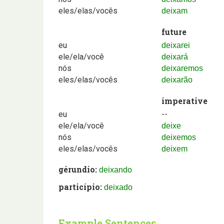
eles/elas/vocês
deixam
future
eu
deixarei
ele/ela/você
deixará
nós
deixaremos
eles/elas/vocês
deixarão
imperative
eu
--
ele/ela/você
deixe
nós
deixemos
eles/elas/vocês
deixem
gérundio:
deixando
particípio:
deixado
Example Sentences