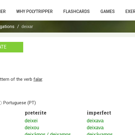
HER
WHY POLYTRIPPER
FLASHCARDS
GAMES
EXE
gations
deixar
ATE
attern of the verb
falar
.
Portuguese (PT)
preterite
imperfect
deixei
deixava
deixou
deixava
/
deixámos
deixamos
deixávamos