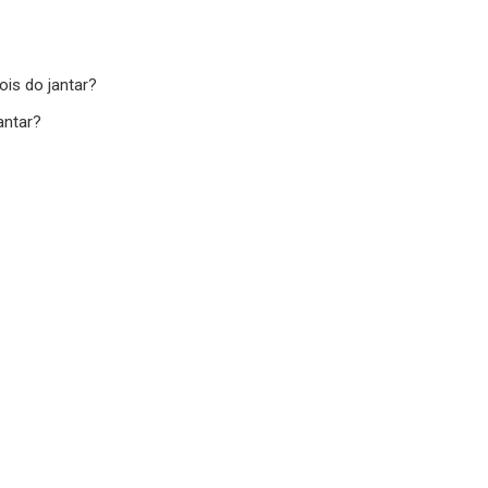
is do jantar?
antar?