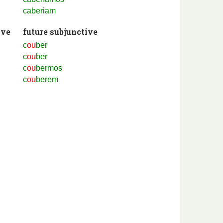
caberiam
ive
future subjunctive
c
ou
ber
c
ou
ber
c
ou
bermos
c
ou
berem