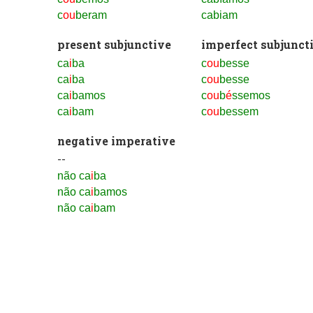
c
ou
beram
cabiam
present subjunctive
imperfect subjunct
ca
i
ba
c
ou
besse
ca
i
ba
c
ou
besse
ca
i
bamos
c
ou
b
é
ssemos
ca
i
bam
c
ou
bessem
negative imperative
--
não ca
i
ba
não ca
i
bamos
não ca
i
bam