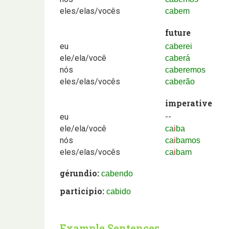
eles/elas/vocês
cabem
future
eu
caberei
ele/ela/você
caberá
nós
caberemos
eles/elas/vocês
caberão
imperative
eu
--
ele/ela/você
ca
i
ba
nós
ca
i
bamos
eles/elas/vocês
ca
i
bam
gérundio:
cabendo
particípio:
cabido
Example Sentences