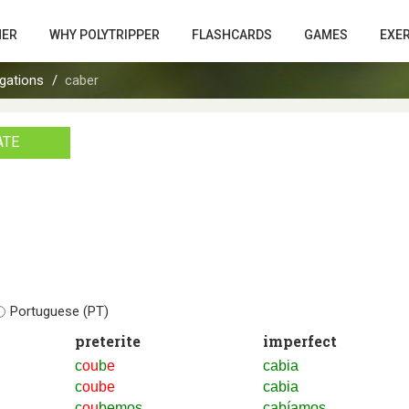
HER
WHY POLYTRIPPER
FLASHCARDS
GAMES
EXE
gations
caber
ATE
Portuguese (PT)
preterite
imperfect
c
ou
b
e
cabia
c
oube
cabia
c
ou
bemos
cabíamos