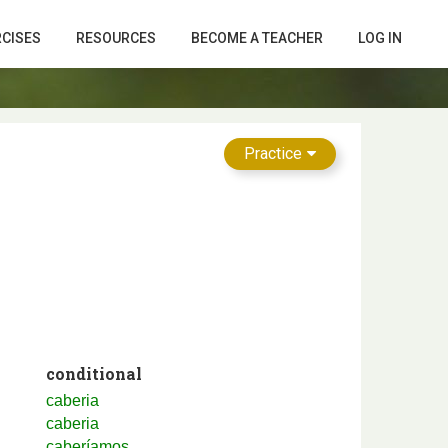
RCISES
RESOURCES
BECOME A TEACHER
LOG IN
Practice
conditional
caberia
caberia
caberíamos