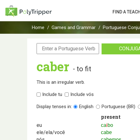
FIND A TEAC
Home
Games and Grammar
Portuguese Conju
CONJUG
caber
- to fit
This is an irregular verb.
Include tu
Include vós
Display tenses in:
English
Portuguese (BR)
present
eu
ca
i
bo
ele/ela/você
cabe
nós
cabemos