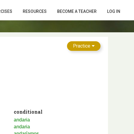
RCISES
RESOURCES
BECOME A TEACHER
LOG IN
Practice
conditional
andaria
andaria
andaríamos