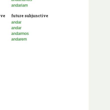
andariam
ive
future subjunctive
andar
andar
andarmos
andarem