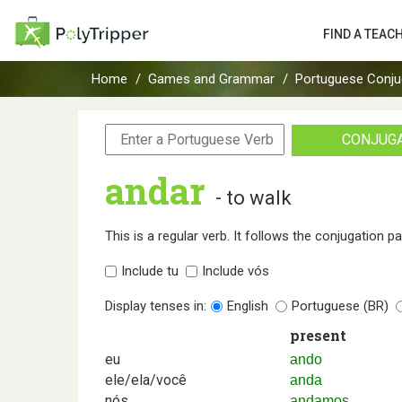
FIND A TEAC
Home
Games and Grammar
Portuguese Conju
CONJUG
andar
- to walk
This is a regular verb. It follows the conjugation p
Include tu
Include vós
Display tenses in:
English
Portuguese (BR)
present
eu
ando
ele/ela/você
anda
nós
andamos