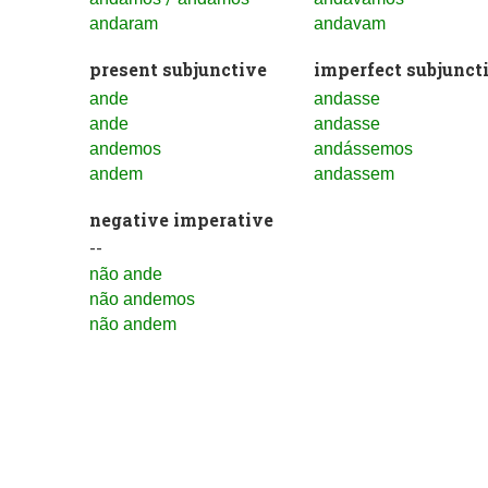
andaram
andavam
present subjunctive
imperfect subjunct
ande
andasse
ande
andasse
andemos
andássemos
andem
andassem
negative imperative
--
não ande
não andemos
não andem