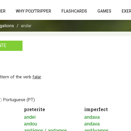
HER
WHY POLYTRIPPER
FLASHCARDS
GAMES
EXE
gations
andar
ATE
attern of the verb
falar
.
Portuguese (PT)
preterite
imperfect
andei
andava
andou
andava
/
andámos
andamos
andávamos