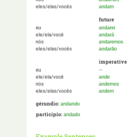
eles/elas/vocês
andam
future
eu
andarei
ele/ela/você
andará
nós
andaremos
eles/elas/vocês
andarão
imperative
eu
--
ele/ela/você
ande
nós
andemos
eles/elas/vocês
andem
gérundio:
andando
particípio:
andado
Example Sentences