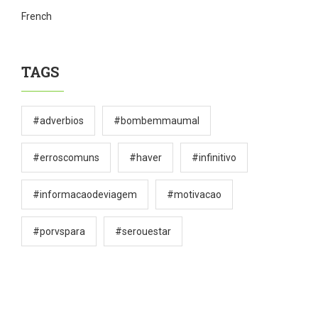
French
TAGS
#adverbios
#bombemmaumal
#erroscomuns
#haver
#infinitivo
#informacaodeviagem
#motivacao
#porvspara
#serouestar