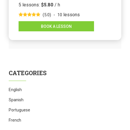
$5.80
5
lessons
:
/ h
lessons
(5.0)
-
10
BOOK A LESSON
CATEGORIES
English
Spanish
Portuguese
French